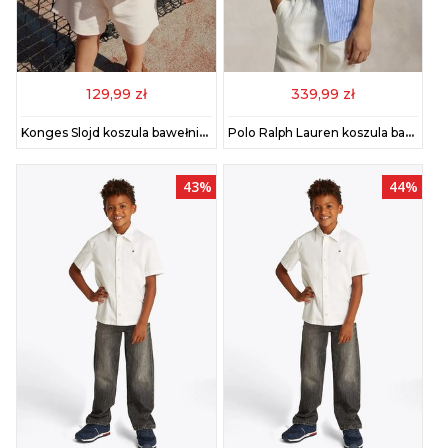
129,99 zł
339,99 zł
Konges Slojd koszula bawełniana dziecięca HAI KNIT SHIRT GOTS kolor beżowy KS103313
Polo Ralph Lauren koszula bawełniana dziecięca kolor niebieski 323964594001
43%
44%