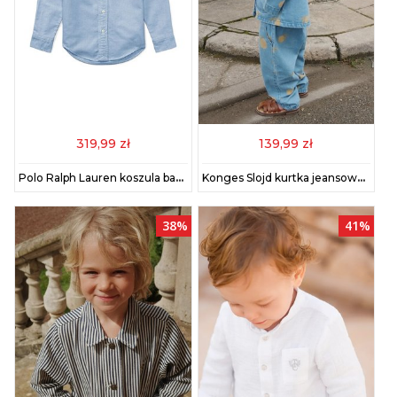
319,99 zł
139,99 zł
Polo Ralph Lauren koszula bawełniana dziecięca kolor niebieski 322677133002
Konges Slojd kurtka jeansowa dziecięca MAGOT JACKET GOTS kolor niebieski KS102441
38%
41%