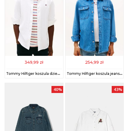
349,99 zł
254,99 zł
Tommy Hilfiger koszula dziecięca kolor biały KB0KB09262
Tommy Hilfiger koszula jeansowa dziecięca kolor niebieski KB0KB09688
40%
43%