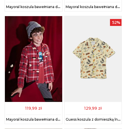
Mayoral koszula bawełniana dziecięca kolor beżowy 7107
Mayoral koszula bawełniana dziecięca kolor niebieski 7108
52%
119,99 zł
129,99 zł
Mayoral koszula bawełniana dziecięca kolor czerwony 7108
Guess koszula z domieszką lnu dziecięca kolor żółty N5GH03 WFBT0