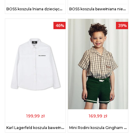
BOSS koszula lniana dziecięca kolor beżowy J52008
BOSS koszula bawełniana niemowlęca kolor biały J52087
46%
39%
199,99 zł
169,99 zł
Karl Lagerfeld koszula bawełniana dziecięca kolor biały Z30421
Mini Rodini koszula Gingham kolor beżowy 2522016013