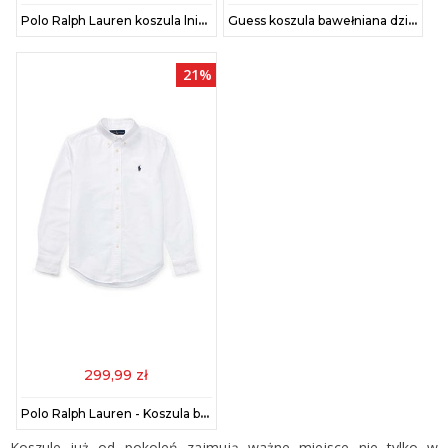
Polo Ralph Lauren koszula lniana dziecięca kolor biały 323964592002
Guess koszula bawełniana dziecięca kolor biały L4BH02 W9CL0
21%
299,99 zł
Polo Ralph Lauren - Koszula bawełniana dziecięca 134-176 cm 323819238001
Koszule już od pokoleń zajmują ważne miejsce nie tylko w