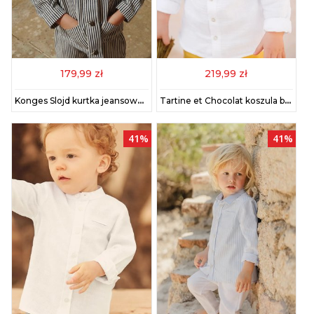
179,99 zł
219,99 zł
Konges Slojd kurtka jeansowa dziecięca FENDER JACKET GOTS kolor czarny KS102805
Tartine et Chocolat koszula bawełniana dziecięca kolor biały CA12061
41%
41%