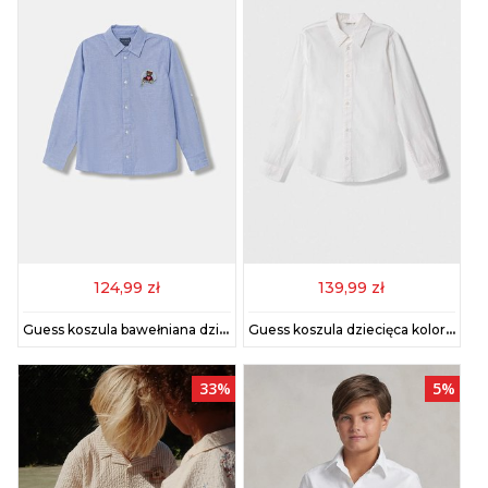
124,99 zł
139,99 zł
Guess koszula bawełniana dziecięca kolor niebieski N5RH10 W9CL0
Guess koszula dziecięca kolor biały
33%
5%