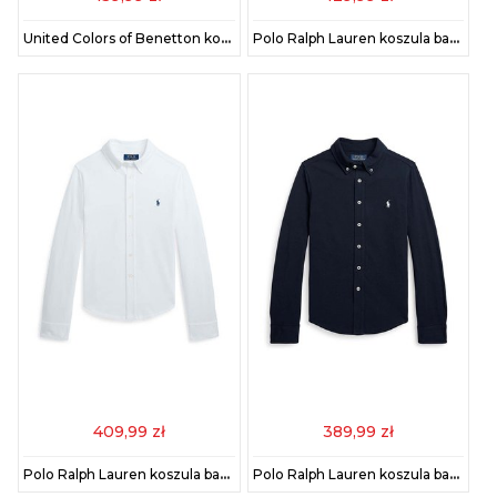
United Colors of Benetton koszula bawełniana kolor zielony 5IKTCQ04I
Polo Ralph Lauren koszula bawełniana dziecięca kolor różowy 323967600002
409,99 zł
389,99 zł
Polo Ralph Lauren koszula bawełniana dziecięca kolor biały 323914506002
Polo Ralph Lauren koszula bawełniana dziecięca kolor granatowy 323914506001