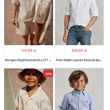
139,99 zł
359,99 zł
Konges Slojd koszula ELLIOT SS SHIRT GOTS kolor niebieski KS103069
Polo Ralph Lauren koszula bawełniana dziecięca kolor biały 323677133001
38%