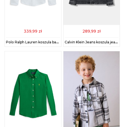
339,99 zł
289,99 zł
Polo Ralph Lauren koszula bawełniana dziecięca kolor biały 322914506002
Calvin Klein Jeans koszula jeansowa dziecięca kolor czarny IB0IB02624