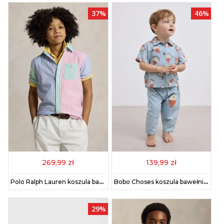
37%
46%
269,99 zł
139,99 zł
Polo Ralph Lauren koszula bawełniana dziecięca kolor niebieski 323964691001
Bobo Choses koszula bawełniana niemowlęca Morning Egg kolor niebieski 125AB026
29%