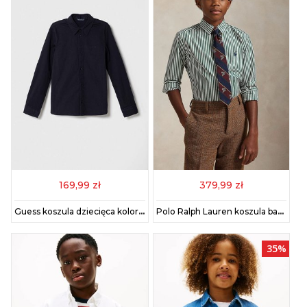
169,99 zł
379,99 zł
Guess koszula dziecięca kolor granatowy
Polo Ralph Lauren koszula bawełniana dziecięca kolor zielony 323979319003
35%