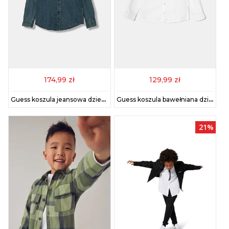
174,99 zł
129,99 zł
Guess koszula jeansowa dziecięca kolor niebieski L5BH01 D4EU0
Guess koszula bawełniana dziecięca kolor biały N5RH10 W9CL0
21%