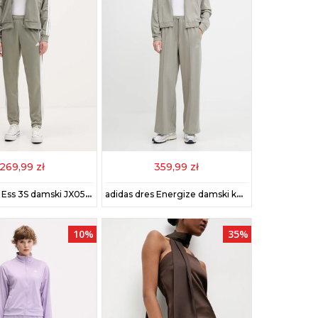
269,99 zł
359,99 zł
adidas dres Ess 3S damski JX0509
adidas dres Energize damski kolor zielony JX0535
10%
35%