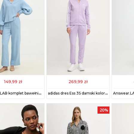
149,99 zł
269,99 zł
Answear.LAB komplet bawełniany damski kolor niebieski
adidas dres Ess 3S damski kolor fioletowy JX0511
20%