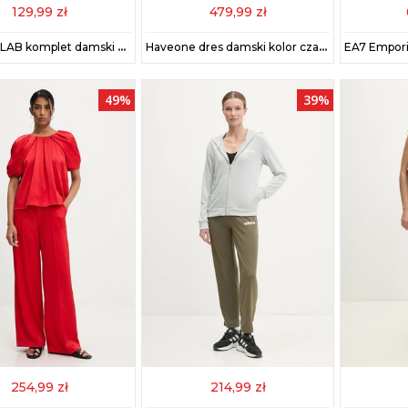
129,99 zł
479,99 zł
Answear.LAB komplet damski kolor zielony
Haveone dres damski kolor czarny HNC-P001
49%
39%
254,99 zł
214,99 zł