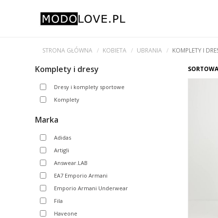
STRONA GŁÓWNA
KOBIETA
UBRANIA
KOMPLETY I DRE
Komplety i dresy
SORTOWA
Dresy i komplety sportowe
Komplety
Marka
Adidas
Artigli
Answear.LAB
EA7 Emporio Armani
Emporio Armani Underwear
Fila
Haveone