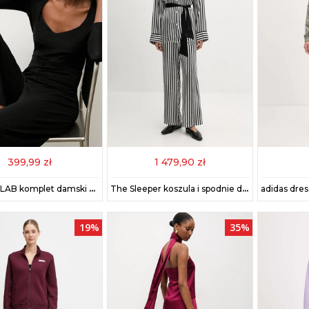
399,99 zł
1 479,90 zł
Answear.LAB komplet damski kolor czarny
The Sleeper koszula i spodnie damski kolor czarny FW2436CS
19%
35%