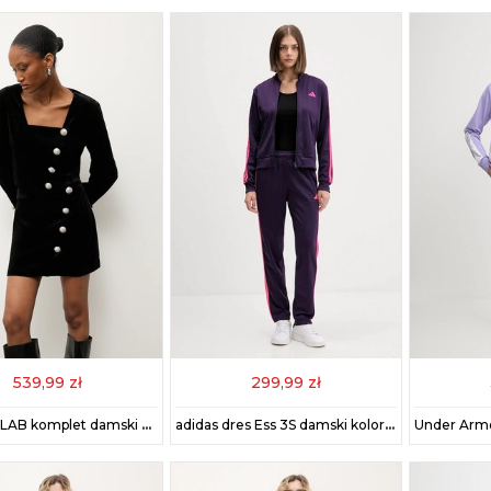
539,99 zł
299,99 zł
Answear.LAB komplet damski kolor czarny
adidas dres Ess 3S damski kolor fioletowy JX0510