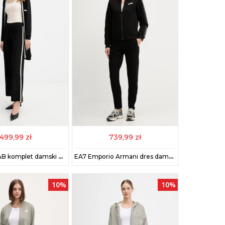
499,99 zł
739,99 zł
Answear.LAB komplet damski kolor czarny
EA7 Emporio Armani dres damski kolor czarny AF13151.7W000680
10%
10%