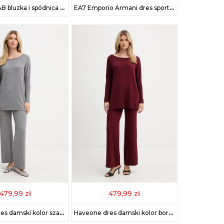
Answear.LAB bluzka i spódnica kolor złoty
EA7 Emporio Armani dres sportowy kolor czerwony TJFQZ.8NTV60
479,99 zł
479,99 zł
Haveone dres damski kolor szary HNC-P001
Haveone dres damski kolor bordowy HNC-P001