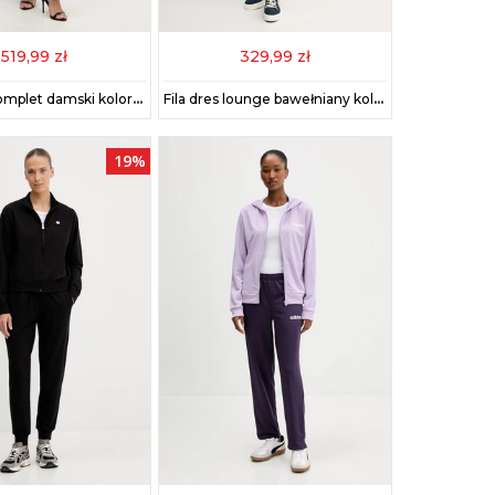
519,99 zł
329,99 zł
Haveone komplet damski kolor czarny HNC-P004
Fila dres lounge bawełniany kolor czarny FPW4182
19%