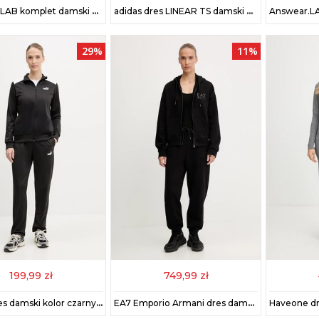
Answear.LAB komplet damski kolor czerwony
adidas dres LINEAR TS damski kolor szary JD2697
29%
11%
199,99 zł
749,99 zł
Puma dres damski kolor czarny 685075
EA7 Emporio Armani dres damski kolor czarny AF10377-7W000425