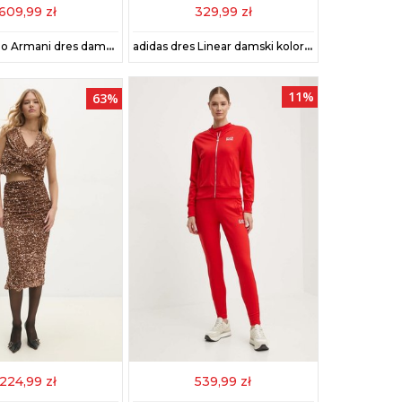
609,99 zł
329,99 zł
EA7 Emporio Armani dres damski kolor czarny AF13135.7W000463
adidas dres Linear damski kolor fioletowy JX0527
11%
63%
224,99 zł
539,99 zł