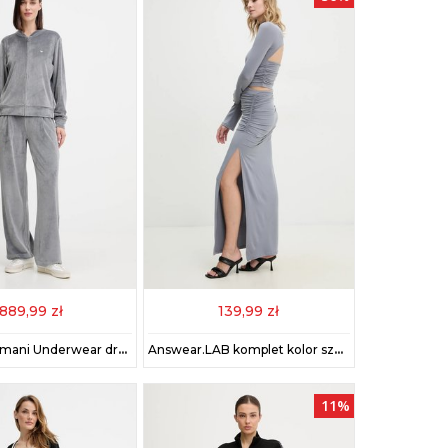
889,99 zł
139,99 zł
Emporio Armani Underwear dres damski kolor szary EW001968 AF15366
Answear.LAB komplet kolor szary
11%