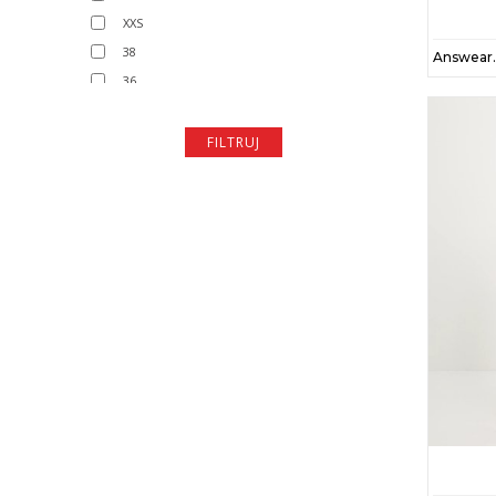
złoty
XXS
38
36
34
42
FILTRUJ
40
32
20
45
71
35
15
6
9
77
83
29