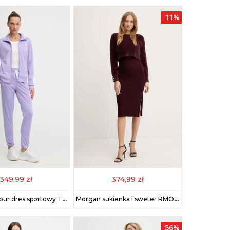
11%
349,99 zł
374,99 zł
Under Armour dres sportowy Tricot kolor fioletowy 1365147
Morgan sukienka i sweter RMONA kolor bordowy RMONA
56%