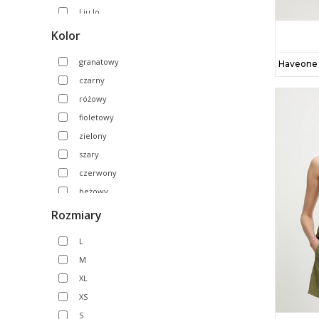
Liu Jo
Morgan
Kolor
Puma
granatowy
Simona Corsellini
czarny
The Sleeper
różowy
Under Armour
fioletowy
zielony
szary
czerwony
beżowy
żółty
Rozmiary
brązowy
L
pomarańczowy
M
biały
XL
niebieski
XS
bordowy
S