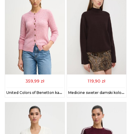
359,99 zł
119,90 zł
United Colors of Benetton kardigan wełniany kolor różowy 103ME500L
Medicine sweter damski kolor brązowy lekki z półgolfem