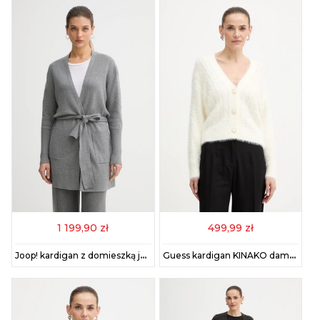
1 199,90 zł
499,99 zł
Joop! kardigan z domieszką jedwabiu damski kolor szary 30048479
Guess kardigan KINAKO damski kolor beżowy lekki W5BR0D Z3BH0