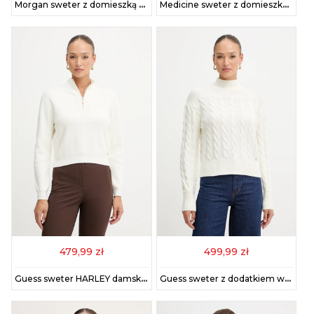
Morgan sweter z domieszką wełny MPAUL damski kolor turkusowy MPAUL
Medicine sweter z domieszką wełny damski kolor beżowy
479,99 zł
499,99 zł
Guess sweter HARLEY damski kolor beżowy lekki z półgolfem W5BR29 Z0572
Guess sweter z dodatkiem wełny ELSA damski kolor beżowy z golfem W5BR30 Z1192