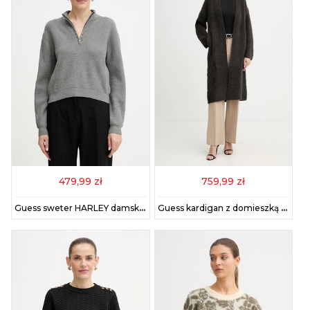
479,99 zł
759,99 zł
Guess sweter HARLEY damski kolor szary lekki z półgolfem W5BR29 Z0572
Guess kardigan z domieszką wełny BENIKO damski kolor szary W5BR54 Z0702