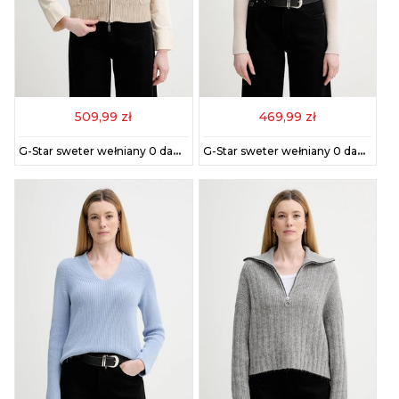
509,99 zł
469,99 zł
G-Star sweter wełniany 0 damski kolor beżowy ciepły D27728.D770
G-Star sweter wełniany 0 damski kolor beżowy lekki D27712.B692