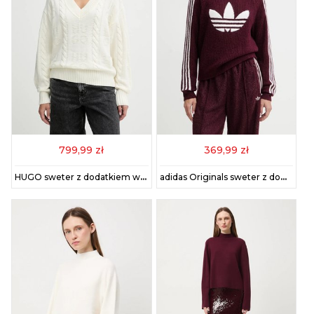
799,99 zł
369,99 zł
HUGO sweter z dodatkiem wełny damski kolor beżowy 50554075
adidas Originals sweter z domieszką wełny damski kolor bordowy lekki KS7805