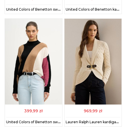
United Colors of Benetton sweter z dodatkiem wełny damski kolor beżowy 18L4EN00J
United Colors of Benetton kamizelka z dodatkiem wełny damski kolor beżowy 16YCE403M
399,99 zł
969,99 zł
United Colors of Benetton sweter z dodatkiem wełny damski kolor czarny lekki 11CZE10ER
Lauren Ralph Lauren kardigan bawełniany damski kolor beżowy 200P03473