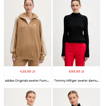
439,99 zł
699,99 zł
adidas Originals sweter Funnel damski kolor zielony z półgolfem KS7787
Tommy Hilfiger sweter damski kolor czarny lekki z półgolfem WW0WW47676