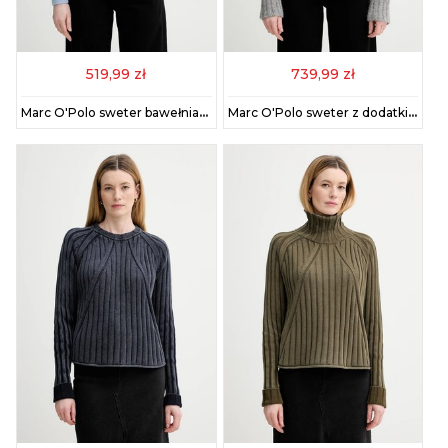
519,99 zł
739,99 zł
Marc O'Polo sweter bawełniany damski kolor niebieski 600605960323
Marc O'Polo sweter z dodatkiem wełny damski kolor szary z półgolfem 5000007474