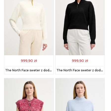
999,90 zł
999,90 zł
The North Face sweter z dodatkiem wełny kolor beżowy z półgolfem NF0A8E79QLI1
The North Face sweter z dodatkiem wełny damski kolor czarny z golfem NF0A8E79JK31