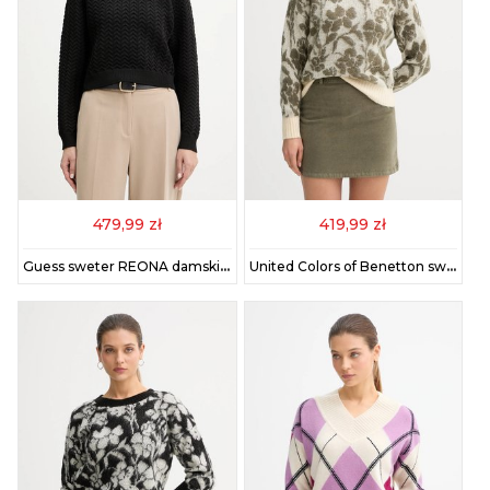
479,99 zł
419,99 zł
Guess sweter REONA damski kolor czarny W5BR87 Z3LX2
United Colors of Benetton sweter z dodatkiem moheru damski kolor beżowy 1VAAE10F3