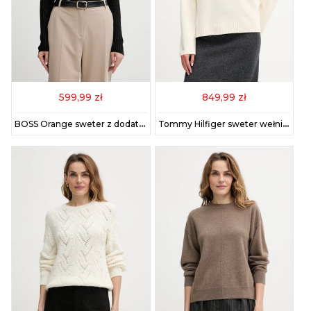
599,99 zł
849,99 zł
BOSS Orange sweter z dodatkiem wełny kolor czarny lekki z półgolfem 50549391
Tommy Hilfiger sweter wełniany damski kolor beżowy z golfem WW0WW47645