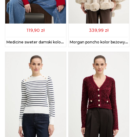
119,90 zł
339,99 zł
Medicine sweter damski kolor czerwony lekki z półgolfem
Morgan poncho kolor beżowy 5IVIK