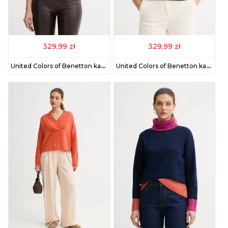
329,99 zł
329,99 zł
United Colors of Benetton kamizelka z domieszką moheru damski kolor brązowy 1VAAE403E
United Colors of Benetton kamizelka z domieszką moheru damski kolor czarny 1VAAE403E