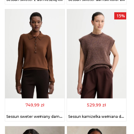
15%
749,99 zł
529,99 zł
Sessun sweter wełniany damski kolor brązowy lekki 25109022
Sessun kamizelka wełniana damski kolor brązowy 24109002