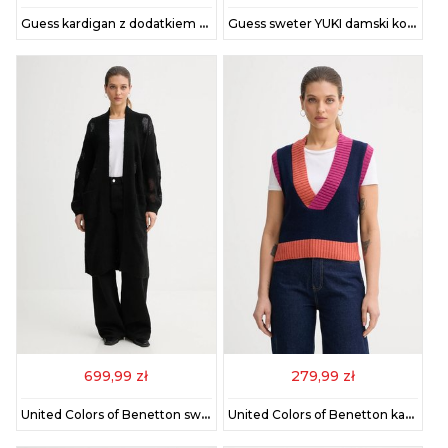
Guess kardigan z dodatkiem alpaki TOMIKO damski kolor bordowy W5BR91 Z3JI2
Guess sweter YUKI damski kolor czarny W5BR92 Z3BJ0
699,99 zł
279,99 zł
United Colors of Benetton sweter z dodatkiem wełny damski kolor czarny 18L4EN00J
United Colors of Benetton kamizelka z dodatkiem wełny damski kolor granatowy 16YCE403M