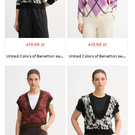
419,99 zł
419,99 zł
United Colors of Benetton sweter z dodatkiem moheru damski kolor czarny 1VAAE10F3
United Colors of Benetton sweter z dodatkiem wełny damski kolor fioletowy 1444E204E