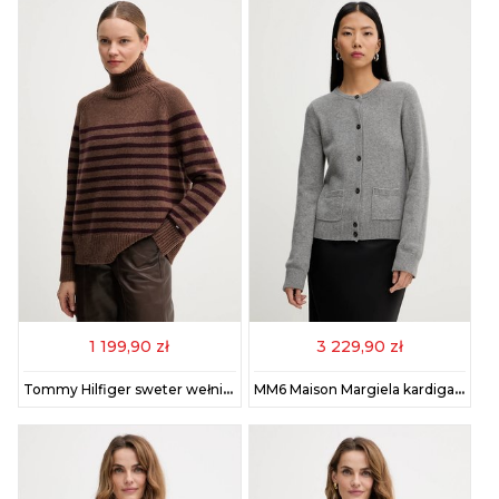
1 199,90 zł
3 229,90 zł
Tommy Hilfiger sweter wełniany damski kolor brązowy z golfem WW0WW46413
MM6 Maison Margiela kardigan z dodatkiem wełny damski kolor szary S62HP0036.M13187.854