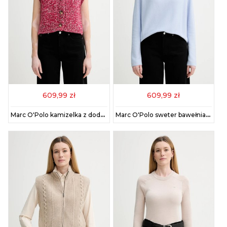
609,99 zł
609,99 zł
Marc O'Polo kamizelka z dodatkiem wełny damski kolor czerwony 5000007880
Marc O'Polo sweter bawełniany damski kolor niebieski lekki z półgolfem 600600660271