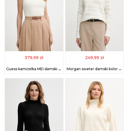
379,99 zł
249,99 zł
Guess kamizelka MEI damski kolor beżowy ciepły z golfem W5BR57 Z3BH0
Morgan sweter damski kolor beżowy MTIGRA