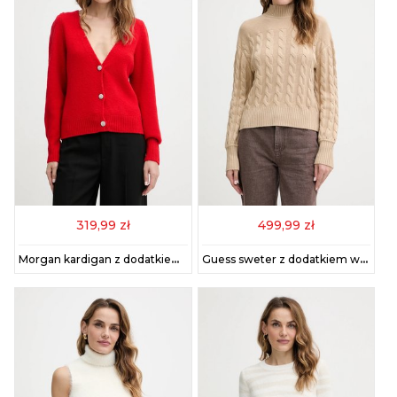
319,99 zł
499,99 zł
Morgan kardigan z dodatkiem wełny damski kolor czerwony MGOJI
Guess sweter z dodatkiem wełny ELSA damski kolor beżowy z golfem W5BR30 Z1192