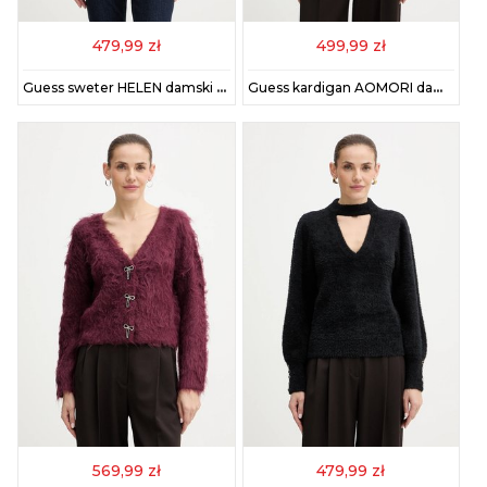
479,99 zł
499,99 zł
Guess sweter HELEN damski kolor biały W5BR36 Z0422
Guess kardigan AOMORI damski kolor bordowy W5BR0E Z4090
569,99 zł
479,99 zł