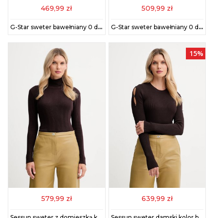
469,99 zł
509,99 zł
G-Star sweter bawełniany 0 damski kolor niebieski lekki D27725.D630
G-Star sweter bawełniany 0 damski kolor zielony z golfem D27172.D630
15%
579,99 zł
639,99 zł
Sessun sweter z domieszką kaszmiru damski kolor brązowy lekki z golfem 25108015
Sessun sweter damski kolor brązowy 25109028