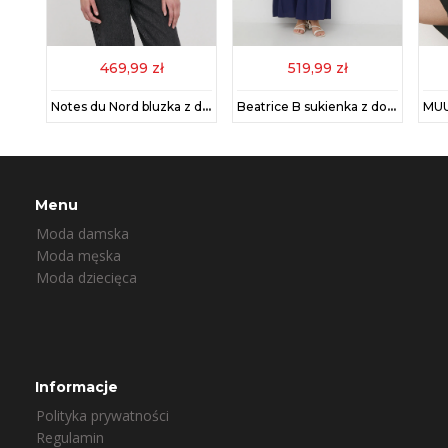
469,99 zł
519,99 zł
Day Birger et Mikkelsen sukienka kolor żółty midi prosta
Notes du Nord bluzka z domieszką jedwabiu damska kolor zielony gładka
Beatrice B sukienka z domieszką jedwabiu kolor granatowy maxi
Menu
Moda damska
Moda męska
Moda dziecięca
Informacje
Polityka prywatności
Regulamin