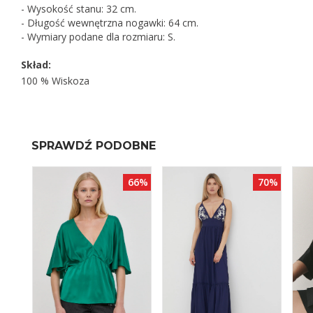
- Wysokość stanu: 32 cm.
- Długość wewnętrzna nogawki: 64 cm.
- Wymiary podane dla rozmiaru: S.
Skład:
100 % Wiskoza
SPRAWDŹ PODOBNE
66%
66%
70%