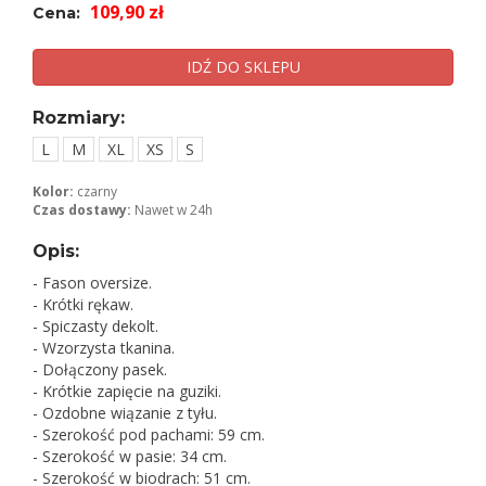
109,90 zł
Cena:
IDŹ DO SKLEPU
Rozmiary:
L
M
XL
XS
S
Kolor:
czarny
Czas dostawy:
Nawet w 24h
Opis:
- Fason oversize.
- Krótki rękaw.
- Spiczasty dekolt.
- Wzorzysta tkanina.
- Dołączony pasek.
- Krótkie zapięcie na guziki.
- Ozdobne wiązanie z tyłu.
- Szerokość pod pachami: 59 cm.
- Szerokość w pasie: 34 cm.
- Szerokość w biodrach: 51 cm.