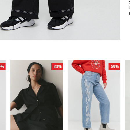
0%
33%
69%