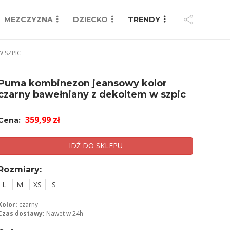
MEZCZYZNA
DZIECKO
TRENDY
 SZPIC
Puma kombinezon jeansowy kolor
czarny bawełniany z dekoltem w szpic
359,99 zł
Cena:
IDŹ DO SKLEPU
Rozmiary:
L
M
XS
S
Kolor:
czarny
Czas dostawy:
Nawet w 24h