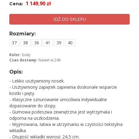
1 149,90 zł
Cena:
IDŹ DO SKLEPU
Rozmiary:
37
38
36
41
39
40
Kolor:
biały
Czas dostawy:
Nawet w 24h
Opis:
- Lekko usztywniony nosek.
- Usztywniony zapiętek zapewnia doskonałe wsparcie
kostki i pięty.
- Klasyczne sznurowanie umożliwia indywidualne
dopasowanie do stopy.
- Gumowa podeszwa zewnętrzna jest wytrzymała i
odporna na uszkodzenia.
- Wyjmowana, łatwa w utrzymaniu w czystości tekstylna
wkładka.
- Długość wkładki wynosi: 24,5 cm.