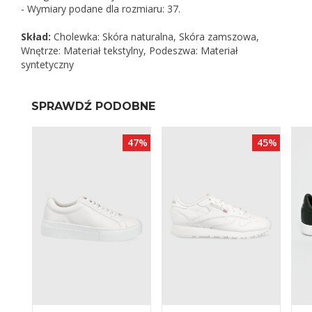
- Wymiary podane dla rozmiaru: 37.
Skład:
Cholewka: Skóra naturalna, Skóra zamszowa,
Wnętrze: Materiał tekstylny, Podeszwa: Materiał
syntetyczny
SPRAWDŹ PODOBNE
20%
47%
45%