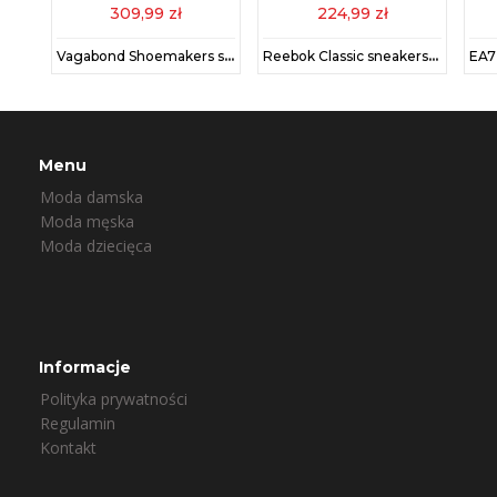
309,99 zł
224,99 zł
adidas sneakersy VL COURT kolor biały
Vagabond Shoemakers sneakersy skórzane ZOE PLATFORM kolor biały
Reebok Classic sneakersy GY0957 kolor biały GY0957-FWH/FWH/PG
Menu
Moda damska
Moda męska
Moda dziecięca
Informacje
Polityka prywatności
Regulamin
Kontakt