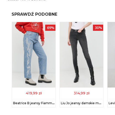
SPRAWDŹ PODOBNE
70%
69%
30%
419,99 zł
314,99 zł
Calvin Klein jeansy damskie high waist
Beatrice B jeansy Fiamma damskie high waist
Liu Jo jeansy damskie medium waist