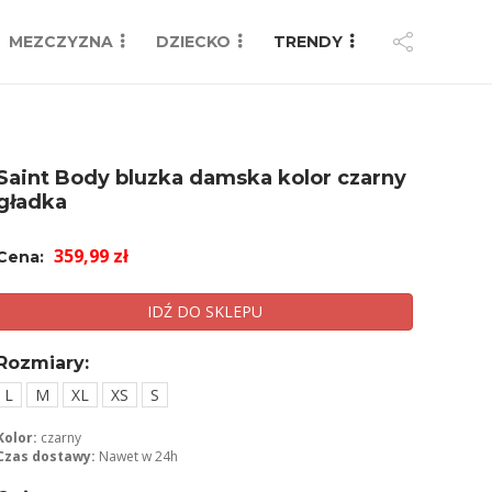
MEZCZYZNA
DZIECKO
TRENDY
Saint Body bluzka damska kolor czarny
gładka
359,99 zł
Cena:
IDŹ DO SKLEPU
Rozmiary:
L
M
XL
XS
S
Kolor:
czarny
Czas dostawy:
Nawet w 24h