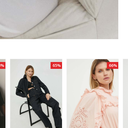
3%
65%
66%