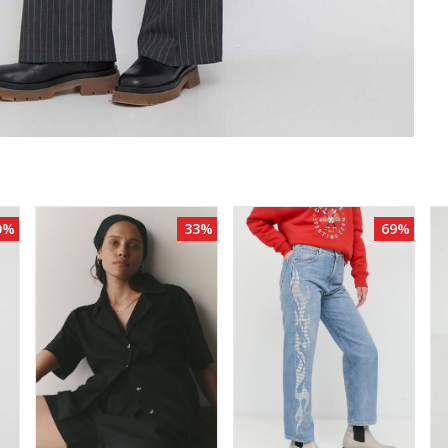
0%
33%
69%