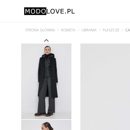
STRONA GŁÓWNA
KOBIETA
UBRANIA
PŁASZCZE
CA