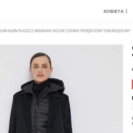
KOBIETA
LVIN KLEIN PŁASZCZ WEŁNIANY KOLOR CZARNY PRZEJŚCIOWY DWURZĘDOWY