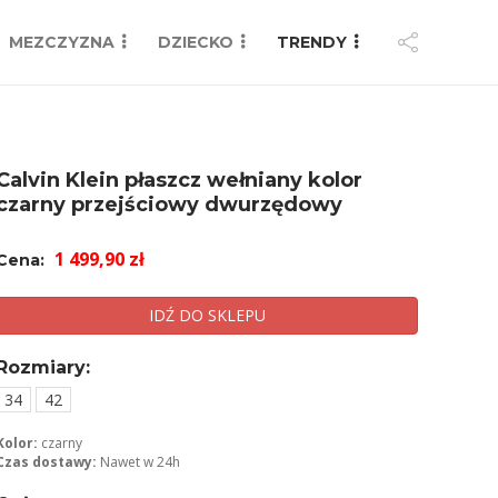
MEZCZYZNA
DZIECKO
TRENDY
Calvin Klein płaszcz wełniany kolor
czarny przejściowy dwurzędowy
1 499,90 zł
Cena:
IDŹ DO SKLEPU
Rozmiary:
34
42
Kolor:
czarny
Czas dostawy:
Nawet w 24h