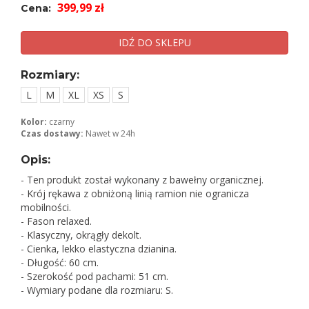
399,99 zł
Cena:
IDŹ DO SKLEPU
Rozmiary:
L
M
XL
XS
S
Kolor:
czarny
Czas dostawy:
Nawet w 24h
Opis:
- Ten produkt został wykonany z bawełny organicznej.
- Krój rękawa z obniżoną linią ramion nie ogranicza
mobilności.
- Fason relaxed.
- Klasyczny, okrągły dekolt.
- Cienka, lekko elastyczna dzianina.
- Długość: 60 cm.
- Szerokość pod pachami: 51 cm.
- Wymiary podane dla rozmiaru: S.