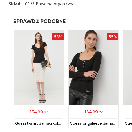
Skład:
100 % Bawełna organiczna
SPRAWDŹ PODOBNE
44%
53%
55%
134,99 zł
134,99 zł
Tommy Hilfiger t-shirt bawełniany damski kolor biały
Guess t-shirt damski kolor czarny
Guess longsleeve damski kolor czarny