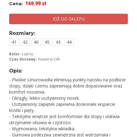
169,99 zł
Cena:
IDŹ DO SKLEPU
Rozmiary:
41
42
40
45
43
44
Kolor:
czarny
Czas dostawy:
Nawet w 24h
Opis:
- Płaskie sznurowadła eliminują punkty nacisku na podbicie
stopy, dzięki czemu zapewniają dobre dopasowanie oraz
komfort noszenia.
- Okrągły, lekko usztywniony nosek.
- Usztywniony zapiętek zapewnia doskonałe wsparcie
kostki i pięty.
- Tekstylne wnętrze jest komfortowe dla stopy i ułatwia
utrzymanie obuwia w czystości.
- Wyjmowana, tekstylna wkładka.
- Gumowa podeszwa zewnętrzna jest wytrzymała i