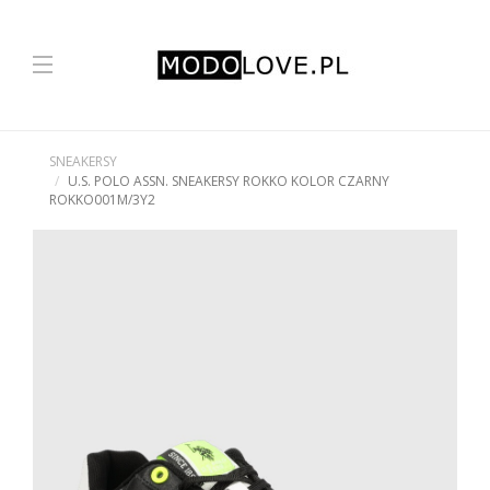
SNEAKERSY
U.S. POLO ASSN. SNEAKERSY ROKKO KOLOR CZARNY
ROKKO001M/3Y2