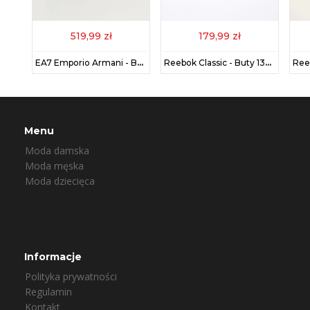
519,99 zł
179,99 zł
Karl Lagerfeld sneakersy skórzane KREW KL kolor czerwony KL53020
EA7 Emporio Armani - Buty XK050.X8X027
Reebok Classic - Buty 1354 1354-WHITE/WHIT
Menu
Moda damska
Moda męska
Moda dziecięca
Informacje
Polityka prywatności
Regulamin
Kontakt