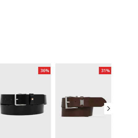
36%
31%