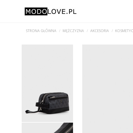
STRONA GŁÓWNA
MĘŻCZYZNA
AKCESORIA
KOSMETYC