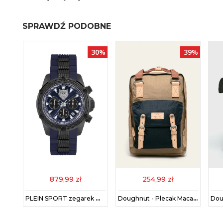
SPRAWDŹ PODOBNE
62%
30%
39%
879,99 zł
254,99 zł
Calvin Klein zegarek męski kolor złoty
PLEIN SPORT zegarek męski kolor niebieski
Doughnut - Plecak Macaroon