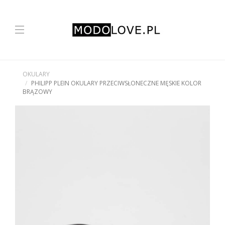
OKULARY
PHILIPP PLEIN OKULARY PRZECIWSŁONECZNE MĘSKIE KOLOR
BRĄZOWY